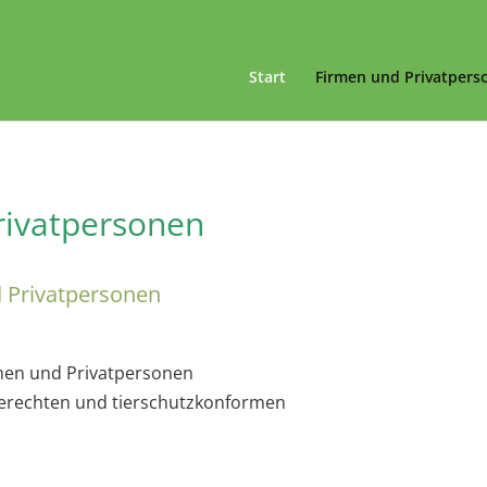
Start
Firmen und Privatpers
Privatpersonen
d Privatpersonen
men und Privatpersonen
gerechten und tierschutzkonformen